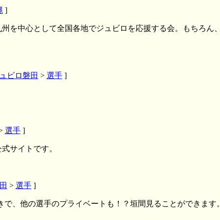
縄
]
九州を中心として全国各地でジュビロを応援する会。もちろん
ュビロ磐田
>
選手
]
>
選手
]
公式サイトです。
田
>
選手
]
きで、他の選手のプライベートも！？垣間見ることができます