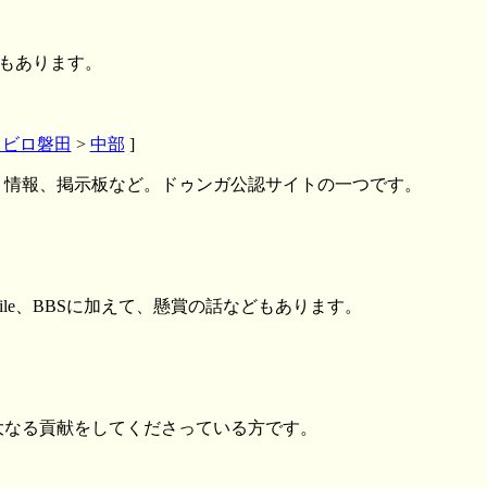
グもあります。
ュビロ磐田
>
中部
]
り情報、掲示板など。ドゥンガ公認サイトの一つです。
ile、BBSに加えて、懸賞の話などもあります。
大なる貢献をしてくださっている方です。