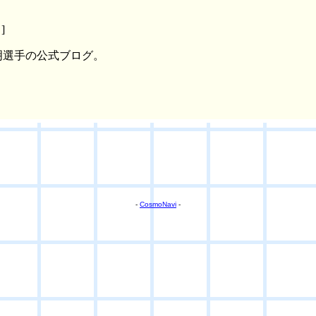
]
明選手の公式ブログ。
-
CosmoNavi
-