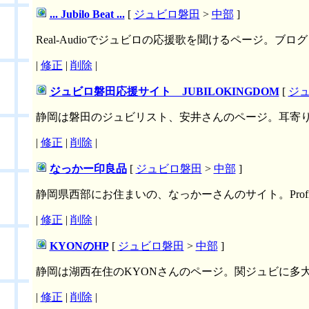
... Jubilo Beat ...
[
ジュビロ磐田
>
中部
]
Real-Audioでジュビロの応援歌を聞けるページ。ブロ
|
修正
|
削除
|
ジュビロ磐田応援サイト JUBILOKINGDOM
[
ジ
静岡は磐田のジュビリスト、安井さんのページ。耳寄
|
修正
|
削除
|
なっかー印良品
[
ジュビロ磐田
>
中部
]
静岡県西部にお住まいの、なっかーさんのサイト。Prof
|
修正
|
削除
|
KYONのHP
[
ジュビロ磐田
>
中部
]
静岡は湖西在住のKYONさんのページ。関ジュビに多
|
修正
|
削除
|