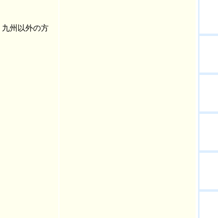
、九州以外の方
。