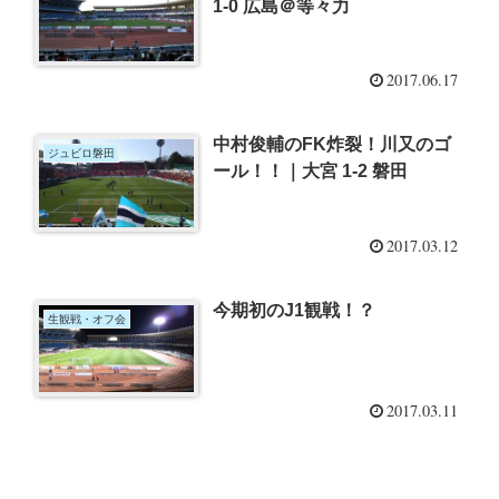
1-0 広島＠等々力
2017.06.17
中村俊輔のFK炸裂！川又のゴ
ジュビロ磐田
ール！！｜大宮 1-2 磐田
2017.03.12
今期初のJ1観戦！？
生観戦・オフ会
2017.03.11