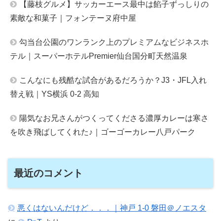
【藤枝グルメ】サッカーエース最中は餡子ずっしりの
素敵な和菓子｜フォンテーヌ府中屋
勾当台公園のワンランク上のプレミアムなビジネスホ
テル｜スーパーホテルPremier仙台国分町天然温泉
こんなにも残酷な試合があるだろうか？J3・JFL入れ
替え戦｜YS横浜 0-2 高知
陽気なお兄さんがつくってくださる濃厚カレーは寒さ
を吹き飛ばしてくれた♪｜ゴーゴーカレー八戸パーク
最近のコメント
悪くはないんだけど．．．｜神戸 1-0 磐田＠ノエスタ