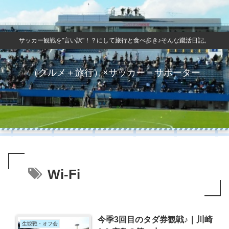
サッカー観戦を"言い訳"！？にして旅行と食べ歩き♪そんな蹴活日記。
（グルメ＋旅行）×サッカー＝サポーター
Wi-Fi
今季3回目のタダ券観戦♪｜川崎
生観戦・オフ会